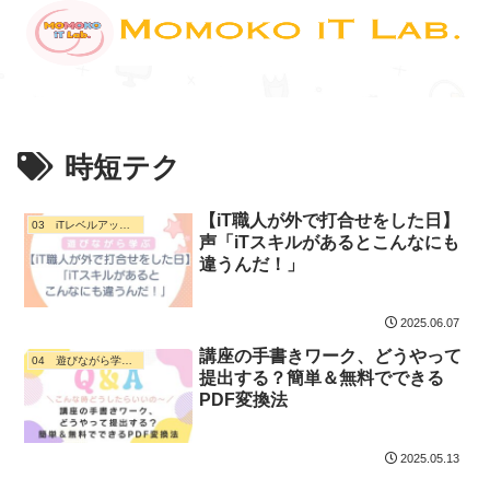
時短テク
【iT職人が外で打合せをした日】
03 iTレベルアップ通信
声「⁡iTスキルがあるとこんなにも
違うんだ！」
2025.06.07
講座の手書きワーク、どうやって
04 遊びながら学ぶ・ デジタル活用
提出する？簡単＆無料でできる
PDF変換法
2025.05.13