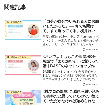
関連記事
「自分が自分でいられる人にお願
05 お客様の声
いしたかった」── 何でも聞け
て、すぐ返ってくる。横井れい子
さんが6ヶ月サポートを選んだ理
芦屋の駅前で18年、器の店「bonton.（ボ
由
ントン）」を営んでこられた 横井れい子
さん。ベビーカーで来てくれた赤ちゃん
が高校生になるまで通ってくれた、そん
2026.05.21
なお店です。そのれい子さんが、2025年3
月にお店を閉め、いまは次のステージへ
<おいでよ！ももこの部屋>60分
04 遊びながら学ぶ・ デジタル活用
とゆっ...
相談で「また進むぞ」に変わった
話｜BASEのネットショップ作り
で手が止まったら
BASEでネットショップを作り始めたけ
れど、商品リンクの貼り方や憧れの見た
目で手が止まっていませんか？60分の個
別相談「おいでよ！ももこの部屋」で、
2026.06.05
どこで止まっていたかを一緒に見つけ、
また前に進み出したChamiさんのお話で
<桃プロの部屋>ご感想〜思い込み
05 お客様の声
す。デジタルが苦手でも大丈夫。
で有料だと思っていたので、教え
ていただかなければ始められなか