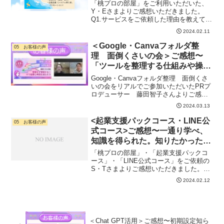
った
「桃プロの部屋」をご利用いただいた、
Y・Eさまよりご感想いただきました。
Q1.サービスをご依頼した理由を教えてく
ださいLINEの有料化、いまいち踏み切れ
2024.02.11
ない状況です。集客方法の一つとして、
重宝しているのですが、配信数122名とい
＜Google・Canvaフォルダ整
05 お客様の声
う微妙な数字...
理 面倒くさいの会＞ご感想〜
「ツールを整理する仕組みや操作
方法が分かって、すぐにやれる準
Google・Canvaフォルダ整理 面倒くさ
備が整った」
いの会をリアルでご参加いただいたPRプ
ロデューサー 藤田智子さんよりご感想
いただきました。Q1.なぜ参加しようと思
2024.03.13
いましたか？iT職人モモコなぜ参加しよ
うと思いましたか？藤田智子さんめんど
<起業支援パックコース・LINE公
05 お客様の声
くさが...
式コース>ご感想〜一通り学べ、
知識を得られた。知りたかったこ
とに答えてくださる。
「桃プロの部屋」・「起業支援パックコ
ース」・「LINE公式コース」をご依頼の
S・Tさまよりご感想いただきました。
Q1.サービスをご依頼した理由を教えてく
2024.02.12
ださい起業支援パックコースzoom で自
分が主になる方法 録音方法パソコンに
メールアドレ...
＜Chat GPT活用＞ご感想〜初期設定知ら