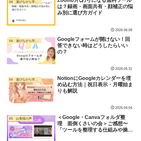
Zoomの代わりになる無料ツール
04 遊びながら学ぶ・ デジタル活用
は？録画・画面共有・顔補正の悩
み別に選び方ガイド
2026.06.09
Googleフォームが開けない！回
04 遊びながら学ぶ・ デジタル活用
答できない時はどうしたらいい
の？
2026.05.31
NotionにGoogleカレンダーを埋
04 遊びながら学ぶ・ デジタル活用
め込む方法｜祝日表示・月曜始ま
りも解説
2026.04.04
＜Google・Canvaフォルダ整
05 お客様の声
理 面倒くさいの会＞ご感想〜
「ツールを整理する仕組みや操作
方法が分かって、すぐにやれる準