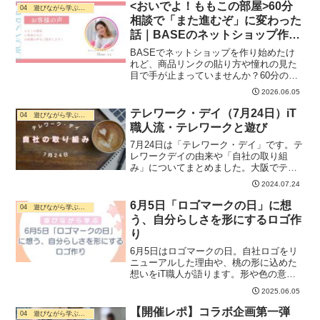
<おいでよ！ももこの部屋>60分
04 遊びながら学ぶ・ デジタル活用
相談で「また進むぞ」に変わった
話｜BASEのネットショップ作り
で手が止まったら
BASEでネットショップを作り始めたけ
れど、商品リンクの貼り方や憧れの見た
目で手が止まっていませんか？60分の個
別相談「おいでよ！ももこの部屋」で、
2026.06.05
どこで止まっていたかを一緒に見つけ、
また前に進み出したChamiさんのお話で
テレワーク・デイ（7月24日）iT
04 遊びながら学ぶ・ デジタル活用
す。デジタルが苦手でも大丈夫。
職人流・テレワークと遊び
7月24日は「テレワーク・デイ」です。テ
レワークデイの由来や「自社の取り組
み」についてまとめました。大阪でテレ
ワークする筆者デジタル化が進み、テレ
2024.07.24
ワークが普及する中で、働き方や生活ス
タイルは変化し続けている。年に2~3回、
6月5日「ロゴマークの日」に想
04 遊びながら学ぶ・ デジタル活用
幼児２人いながらも...
う、自分らしさを形にするロゴ作
り
6月5日はロゴマークの日。自社ロゴをリ
ニューアルした理由や、桃の形に込めた
想いをiT職人が語ります。形や色の意味
を知ることで、あなたのロゴ作りにもヒ
2025.06.05
ントが見つかるはずです。
【開催レポ】コラボ企画第一弾
04 遊びながら学ぶ・ デジタル活用