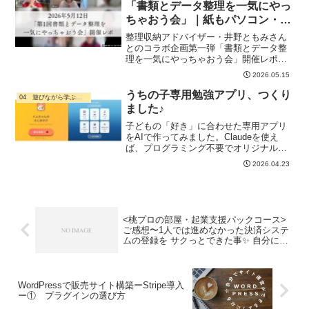
「書類とデータ整理を一気にやっ
ちゃおう会」｜紙もパソコン・ス
マホもまとめてスッキリ！
整理収納アドバイザー・井野ともみさん
とのコラボ企画第一弾「書類とデータ整
理を一気にやっちゃおう会」開催レポ。
デスクトップは作業台、スマホは容量チ
2026.05.15
ェック。当日のポイントをまとめまし
た。
うちの子専用勉強アプリ、つくり
04 遊びながら学ぶ・ デジタル活用
ました♪
子どもの「好き」に合わせた専用アプリ
をAIで作ってみました。Claudeを使え
ば、プログラミング不要でオリジナル学
習アプリが作れます。実例（サカナ好
2026.04.23
き・ハムスター好き）と作り方も紹介。
<桃プロの部屋・起業支援パックコース>
ご感想〜1人では進めなかった決済システ
ムの登録を サクっとできた事✨ 自分には
無い視点で、前提から理解出来たこと！
WordPressで販売サイト構築ーStripe導入
ー① プラグインの選び方