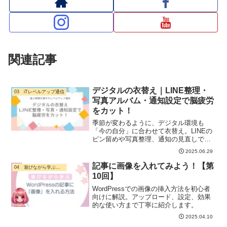
関連記事
デジタルの衣替え｜LINE整理・
03 iTレベルアップ通信
写真アルバム・通知設定で脳疲労
をカット！
季節が変わるように、デジタル環境も
「今の自分」に合わせて衣替え。LINEの
ピン留めや写真整理、通知の見直しで、
イライラを手放して“遊ぶ時間”を取り戻そ
2025.06.29
う。3分でできる見直し術も紹介中
記事に画像を入れてみよう！【第
04 遊びながら学ぶ・ デジタル活用
10回】
WordPressでの画像の挿入方法を初心者
向けに解説。アップロード、設定、効果
的な使い方まで丁寧に紹介します。
2025.04.10