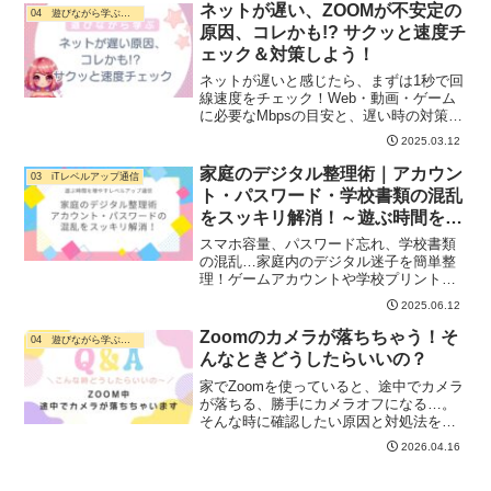
ネットが遅い、ZOOMが不安定の
04 遊びながら学ぶ・ デジタル活用
原因、コレかも!? サクッと速度チ
ェック＆対策しよう！
ネットが遅いと感じたら、まずは1秒で回
線速度をチェック！Web・動画・ゲーム
に必要なMbpsの目安と、遅い時の対策を
詳しく解説！
2025.03.12
家庭のデジタル整理術｜アカウン
03 iTレベルアップ通信
ト・パスワード・学校書類の混乱
をスッキリ解消！～遊ぶ時間を増
やすレベルアップ通信No.106
スマホ容量、パスワード忘れ、学校書類
の混乱…家庭内のデジタル迷子を簡単整
理！ゲームアカウントや学校プリントの
管理方法、アプリ整理など、初心者でも
2025.06.12
すぐできる具体的な方法を紹介します。
Zoomのカメラが落ちちゃう！そ
04 遊びながら学ぶ・ デジタル活用
んなときどうしたらいいの？
家でZoomを使っていると、途中でカメラ
が落ちる、勝手にカメラオフになる…。
そんな時に確認したい原因と対処法を、
初心者向けにやさしく解説します。Zoom
2026.04.16
設定、他アプリ競合、OS権限、外付けカ
メラ、通信環境まで順番にチェックでき