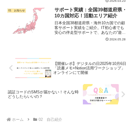
2026.03.23
らできる対策も紹介します。
サポート実績：全国39都道府県・
01 お知らせ
10カ国対応！活動エリア紹介
日本全国38都道府県・海外10カ国での顧
客サポート実績をご紹介。IT初心者でも
安心の伴走型サポートで、あなたの“遊ぶ
時間”を増やします。桃鉄風マップで楽し
2024.05.28
くご紹介中！
【開催レポ】デジタルの日2025年10月6日
「読書メモ×Notion活用ワークショップ」
オンラインにて開催
認証コードのSMSが届かない！そんな時
どうしたらいいの？
ホーム
02 自己紹介