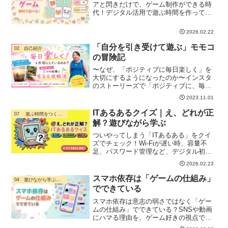
アと閃きだけで、ゲーム制作ができる時
代！デジタル活用で遊ぶ時間を作って、
遊んでいってね〜〜〜家事、育児、仕事
の息抜きにも♪他のゲームでも遊ぶ
2026.02.22
「自分を引き受けて遊ぶ」モモコ
02 自己紹介
の冒険記
〜なぜ、「ポジティブに毎日楽しく」を
大切にするようになったのか〜インスタ
のストーリーズで「ポジティブに、毎日
楽しく！を大事にしている」と書いた時
2023.11.01
に「なぜ大切にしているのか知りたい」
とメッセージをいただきました。自分を
ITあるあるクイズ｜え、どれが正
07 遊ぶ時間をつくる暮らし
引き受けている人の働き方...
解？遊びながら学ぶ
ついやってしまう「ITあるある」をクイ
ズでチェック！Wi-Fiが遅い時、容量不
足、パスワード管理など、デジタル初心
者さんでも楽しく学べるITミニクイズで
2026.02.23
す。スキマ時間でサクッと挑戦♪
スマホ依存は「ゲームの仕組み」
04 遊びながら学ぶ・ デジタル活用
でできている
スマホ依存は意志の弱さではなく「ゲー
ムの仕組み」でできている？SNSや動画
にハマる理由を、ゲーム好きの視点でわ
かりやすく解説。大人も子どもも今日か