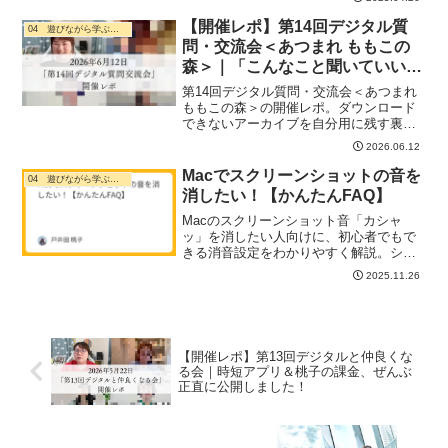
【開催レポ】第14回デジタル質
04 遊びながら学ぶ・ デジタル活用
問・交流会＜あつまれ ももこの
森＞｜「こんなこと聞いていい
の？」が大歓迎の1時間でした
第14回デジタル質問・交流会＜あつまれ
ももこの森＞の開催レポ。ダウンロード
できないアーカイブを自分用に残す裏ワ
ザ、申込フォームの選び方、AIでお客様
2026.06.12
の声を動画にする方法、個人情報の渡し
方まで、初心者さんにやさしくシェアし
Macでスクリーンショットの音を
04 遊びながら学ぶ・ デジタル活用
ました。
消したい！【かんたんFAQ】
Macのスクリーンショット音「カシャ
ッ」を消したい人向けに、初心者でもで
きる消音設定をわかりやすく解説。シス
テム設定のサウンドから効果音をオフに
2025.11.26
するだけでOK。静かな作業環境にも最適
で、デジタルが苦手な方にも安心の手順
です。
【開催レポ】第13回デジタルと仲良くな
る会｜時短アプリ＆桃子の課金、ぜんぶ
正直に公開しました！