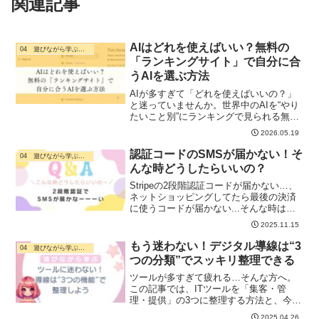
関連記事
AIはどれを使えばいい？無料の
04 遊びながら学ぶ・ デジタル活用
「ランキングサイト」で自分に合
うAIを選ぶ方法
AIが多すぎて「どれを使えばいいの？」
と迷っていませんか。世界中のAIを“やり
たいこと別”にランキングで見られる無料
サイトを、デジタルが苦手な方にもわか
2026.05.19
るようにやさしく紹介します。全部おぼ
えなくて大丈夫です。
認証コードのSMSが届かない！そ
04 遊びながら学ぶ・ デジタル活用
んな時どうしたらいいの？
Stripeの2段階認証コードが届かない…、
ネットショッピングしてたら最後の決済
に使うコードが届かない...そんな時は、
スマホの「海外SMS受信設定」が原因か
2025.11.15
も。SMSとは？どこを確認すればいい？
設定手順と安心対策をやさしく解説しま
もう迷わない！デジタル導線は“3
04 遊びながら学ぶ・ デジタル活用
す。
つの分類”でスッキリ整理できる
ツールが多すぎて疲れる…そんな方へ。
この記事では、ITツールを「集客・管
理・提供」の3つに整理する方法と、今の
自分に合う選び方を解説します
2025.04.26