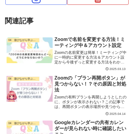
関連記事
Zoomで名前を変更する方法！ミ
04 遊びながら学ぶ・ デジタル活用
ーティング中＆アカウント設定
Zoomの名前変更は簡単！ミーティング中
に一時的に変更する方法＆アカウント設
定から今後ずっと変更する方法をわかり
やすく解説！
2025.03.13
Zoomの「プラン再開ボタン」が
04 遊びながら学ぶ・ デジタル活用
見つからない！？その原因と対処
法
Zoomの有料プランを再開しようとしたの
に、ボタンが表示されない？この記事で
は、再開ボタンの表示場所や見つからな
い原因、解決方法をやさしく解説しま
2025.04.14
す。
Googleカレンダーの共有カレン
04 遊びながら学ぶ・ デジタル活用
ダーが見られない時に確認したい