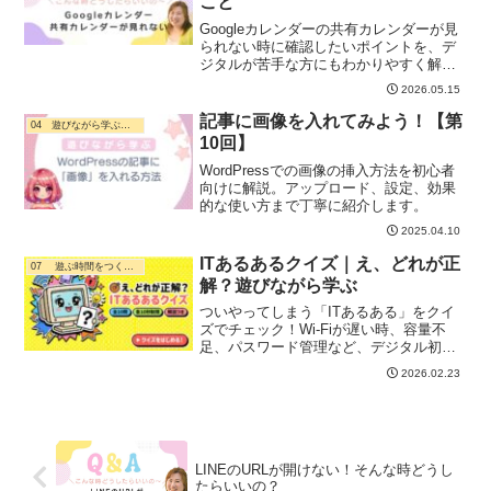
こと
Googleカレンダーの共有カレンダーが見
られない時に確認したいポイントを、デ
ジタルが苦手な方にもわかりやすく解
説。Safari・Chrome・Googleカレンダー
2026.05.15
アプリ、ログイン、アップデート、表示
チェックなど、スマホでできる対処法を
記事に画像を入れてみよう！【第
04 遊びながら学ぶ・ デジタル活用
まとめました。
10回】
WordPressでの画像の挿入方法を初心者
向けに解説。アップロード、設定、効果
的な使い方まで丁寧に紹介します。
2025.04.10
ITあるあるクイズ｜え、どれが正
07 遊ぶ時間をつくる暮らし
解？遊びながら学ぶ
ついやってしまう「ITあるある」をクイ
ズでチェック！Wi-Fiが遅い時、容量不
足、パスワード管理など、デジタル初心
者さんでも楽しく学べるITミニクイズで
2026.02.23
す。スキマ時間でサクッと挑戦♪
LINEのURLが開けない！そんな時どうし
たらいいの？